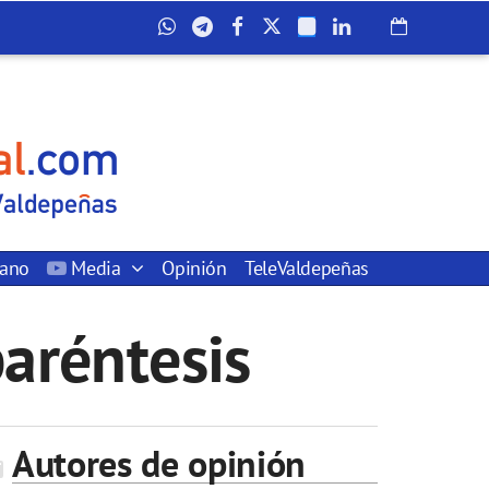
dano
Media
Opinión
TeleValdepeñas
paréntesis
Autores de opinión