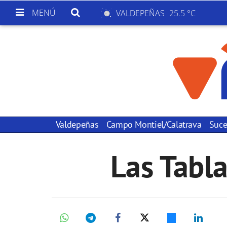
MENÚ
VALDEPEÑAS
25.5 °C
Valdepeñas
Campo Montiel/Calatrava
Suce
Las Tabla