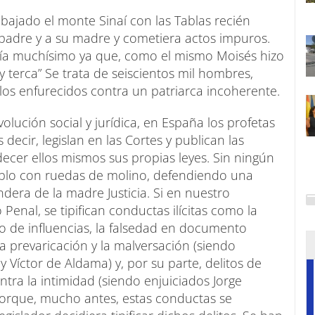
bajado el monte Sinaí con las Tablas recién
 padre y a su madre y cometiera actos impuros.
aría muchísimo ya que, como el mismo Moisés hizo
 terca” Se trata de seiscientos mil hombres,
llos enfurecidos contra un patriarca incoherente.
lución social y jurídica, en España los profetas
 decir, legislan en las Cortes y publican las
cer ellos mismos sus propias leyes. Sin ningún
eblo con ruedas de molino, defendiendo una
dera de la madre Justicia. Si en nuestro
 Penal, se tipifican conductas ilícitas como la
ico de influencias, la falsedad en documento
 la prevaricación y la malversación (siendo
y Víctor de Aldama) y, por su parte, delitos de
tra la intimidad (siendo enjuiciados Jorge
porque, mucho antes, estas conductas se