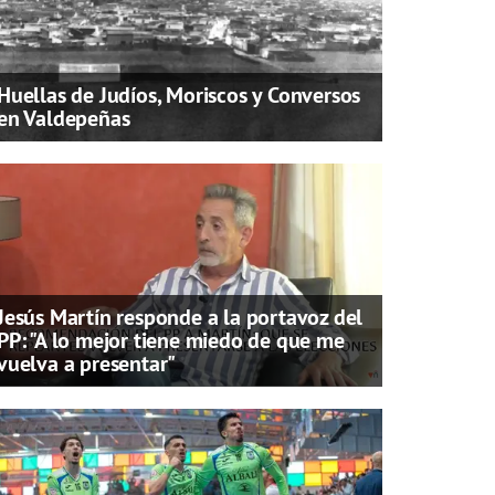
Huellas de Judíos, Moriscos y Conversos
en Valdepeñas
Jesús Martín responde a la portavoz del
PP: "A lo mejor tiene miedo de que me
vuelva a presentar"