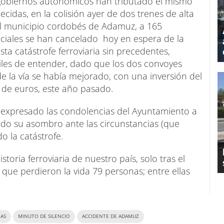
 gobiernos autonómicos han tributado el mismo
cidas, en la colisión ayer de dos trenes de alta
 del municipio cordobés de Adamuz, a 165
iciales se han cancelado hoy en espera de la
esta catástrofe ferroviaria sin precedentes,
ciles de entender, dado que los dos convoyes
e la vía se había mejorado, con una inversión del
 de euros, este año pasado.
a expresado las condolencias del Ayuntamiento a
tido su asombro ante las circunstancias (que
 la catástrofe.
toria ferroviaria de nuestro país, solo tras el
l que perdieron la vida 79 personas; entre ellas
AS
MINUTO DE SILENCIO
ACCIDENTE DE ADAMUZ