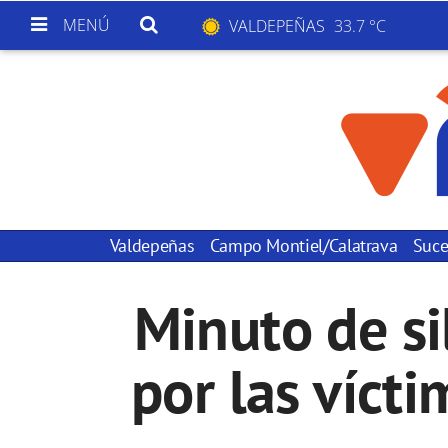
MENÚ
VALDEPEÑAS
33.7 °C
Valdepeñas
Campo Montiel/Calatrava
Suce
Minuto de si
por las vícti