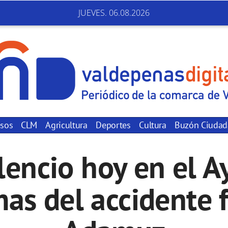
JUEVES. 06.08.2026
sos
CLM
Agricultura
Deportes
Cultura
Buzón Ciuda
lencio hoy en el 
mas del accidente 