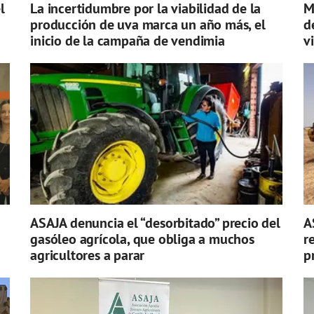
l
La incertidumbre por la viabilidad de la
M
producción de uva marca un año más, el
d
inicio de la campaña de vendimia
v
ASAJA denuncia el “desorbitado” precio del
A
gasóleo agrícola, que obliga a muchos
r
agricultores a parar
p