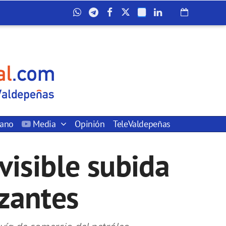
dano
Media
Opinión
TeleValdepeñas
visible subida
izantes