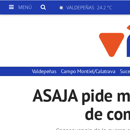
MENÚ
VALDEPEÑAS
24.2 °C
Valdepeñas
Campo Montiel/Calatrava
Suce
ASAJA pide me
de com