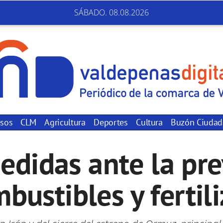
SÁBADO. 08.08.2026
sos
CLM
Agricultura
Deportes
Cultura
Buzón Ciuda
didas ante la pre
bustibles y fertil