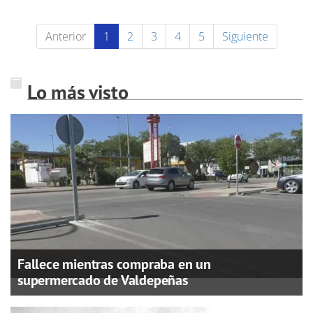
Anterior
1
2
3
4
5
Siguiente
Lo más visto
Fallece mientras compraba en un
supermercado de Valdepeñas