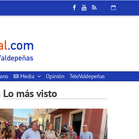
dano
Media
Opinión
TeleValdepeñas
Lo más visto