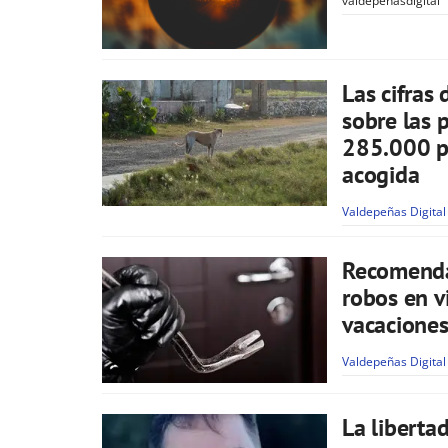
valdepenasdigital
Las cifras
sobre las 
285.000 pe
acogida
Valdepeñas Digital
Recomendac
robos en v
vacacione
Valdepeñas Digital
La libertad