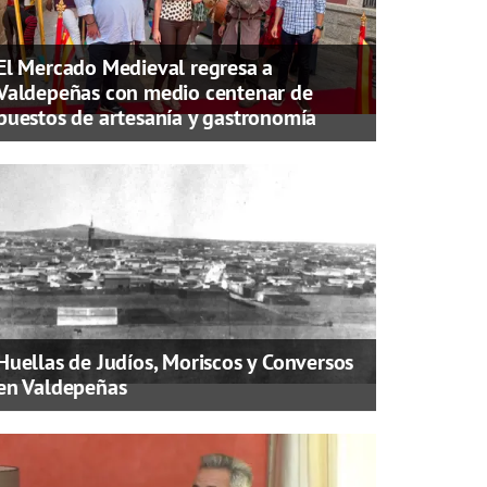
El Mercado Medieval regresa a
Valdepeñas con medio centenar de
puestos de artesanía y gastronomía
Huellas de Judíos, Moriscos y Conversos
en Valdepeñas