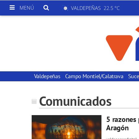
MENÚ
VALDEPEÑAS
22.5 °C
Valdepeñas
Campo Montiel/Calatrava
Suce
Comunicados
5 razones p
Aragón