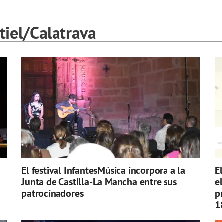
iel/Calatrava
El festival InfantesMúsica incorpora a la
E
Junta de Castilla-La Mancha entre sus
e
patrocinadores
p
1