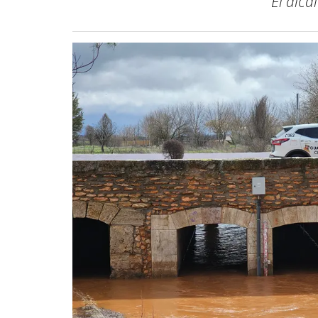
​El alc