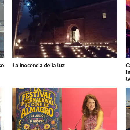
so
La inocencia de la luz
C
I
t