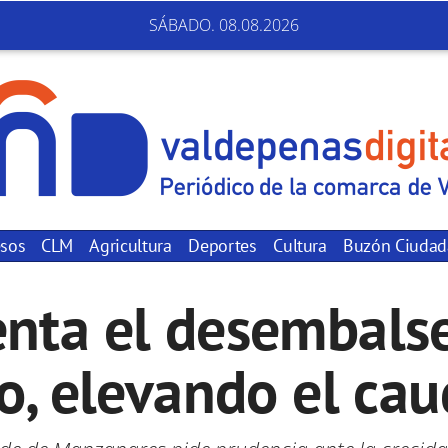
SÁBADO. 08.08.2026
sos
CLM
Agricultura
Deportes
Cultura
Buzón Ciuda
nta el desembals
, elevando el cau