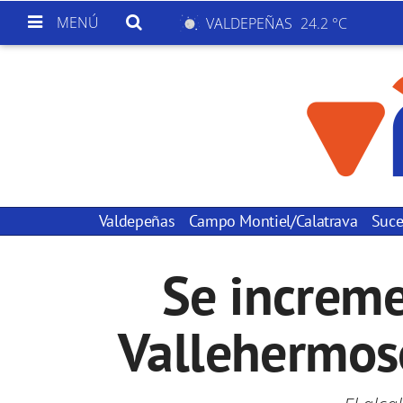
MENÚ
VALDEPEÑAS
24.2 °C
Valdepeñas
Campo Montiel/Calatrava
Suce
Se increme
Vallehermoso