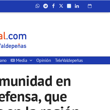
dano
Media
Opinión
TeleValdepeñas
omunidad en
efensa, que