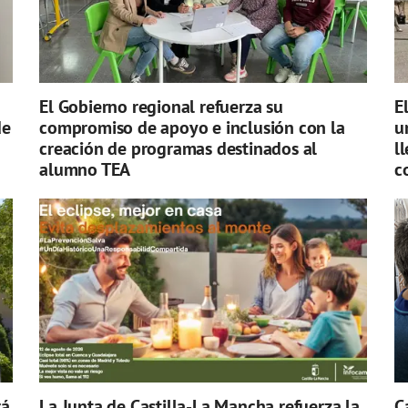
El Gobierno regional refuerza su
E
de
compromiso de apoyo e inclusión con la
u
creación de programas destinados al
l
alumno TEA
c
rá
La Junta de Castilla-La Mancha refuerza la
C