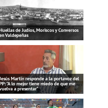
Huellas de Judíos, Moriscos y Conversos
en Valdepeñas
Jesús Martín responde a la portavoz del
PP: "A lo mejor tiene miedo de que me
vuelva a presentar"