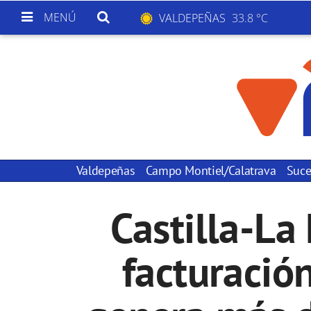
MENÚ
VALDEPEÑAS
33.8 °C
Valdepeñas
Campo Montiel/Calatrava
Suce
Castilla-L
facturació