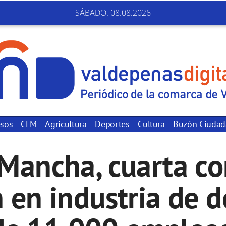
SÁBADO. 08.08.2026
sos
CLM
Agricultura
Deportes
Cultura
Buzón Ciuda
a Mancha, cuarta c
n en industria de d