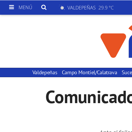
MENÚ
VALDEPEÑAS
29.9 °C
Valdepeñas
Campo Montiel/Calatrava
Suce
Comunicado