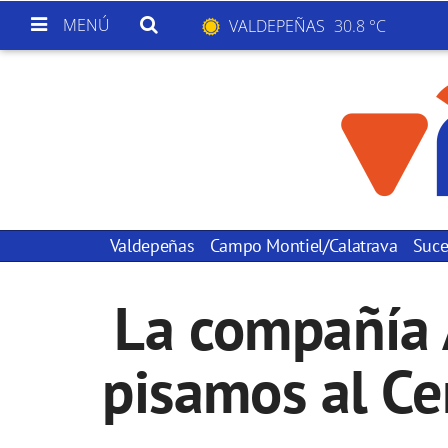
MENÚ
VALDEPEÑAS
30.8 °C
Valdepeñas
Campo Montiel/Calatrava
Suce
La compañía A
pisamos al Ce