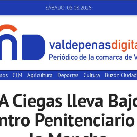
SÁBADO. 08.08.2026
sos
CLM
Agricultura
Deportes
Cultura
Buzón Ciuda
 Ciegas lleva Bajo
ntro Penitenciario