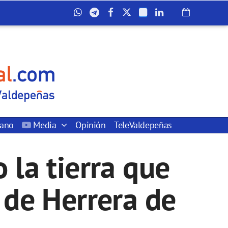
dano
Media
Opinión
TeleValdepeñas
 la tierra que
 de Herrera de