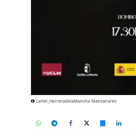
cartel_HerreradelaMancha Manzanares