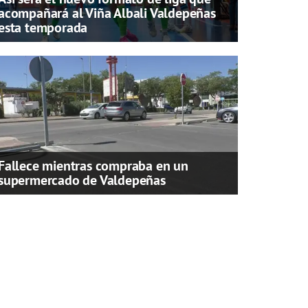
acompañará al Viña Albali Valdepeñas
esta temporada
Fallece mientras compraba en un
supermercado de Valdepeñas