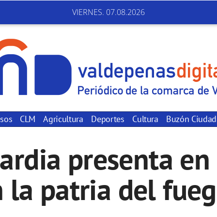
VIERNES. 07.08.2026
sos
CLM
Agricultura
Deportes
Cultura
Buzón Ciuda
ardia presenta en
la patria del fueg