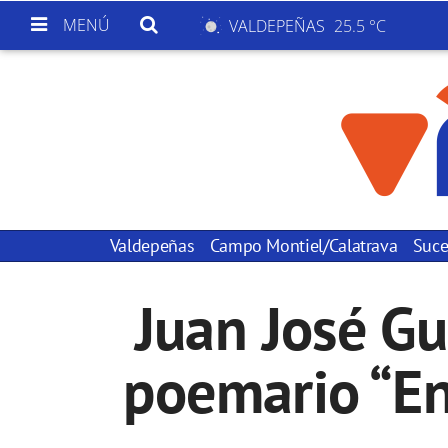
MENÚ
VALDEPEÑAS
25.5 °C
Valdepeñas
Campo Montiel/Calatrava
Suce
Juan José Gu
poemario “En 