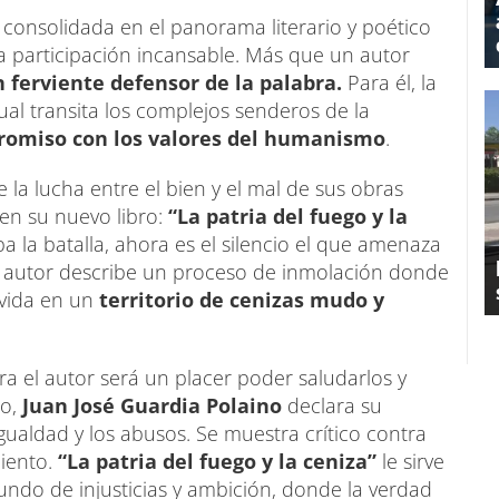
 consolidada en el panorama literario y poético
 participación incansable. Más que un autor
 ferviente defensor de la palabra.
Para él, la
ual transita los complejos senderos de la
romiso con los valores del humanismo
.
 la lucha entre el bien y el mal de sus obras
en su nuevo libro:
“La patria del fuego y la
ba la batalla, ahora es el silencio el que amenaza
El autor describe un proceso de inmolación donde
 vida en un
territorio de cenizas mudo y
ara el autor será un placer poder saludarlos y
io,
Juan José Guardia Polaino
declara su
igualdad y los abusos. Se muestra crítico contra
miento.
“La patria del fuego y la ceniza”
le sirve
do de injusticias y ambición, donde la verdad