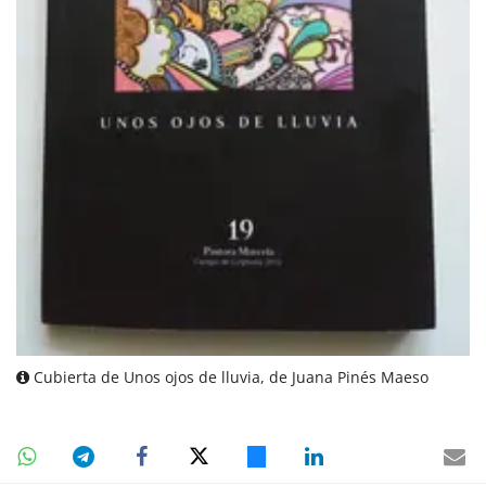
Cubierta de Unos ojos de lluvia, de Juana Pinés Maeso