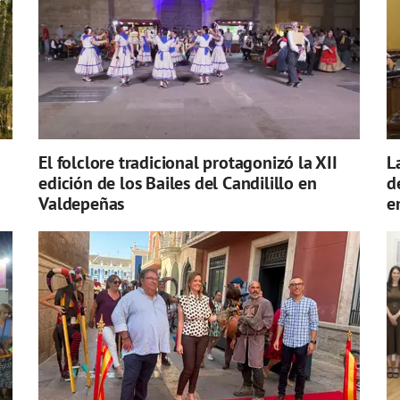
El folclore tradicional protagonizó la XII
L
edición de los Bailes del Candilillo en
d
Valdepeñas
e