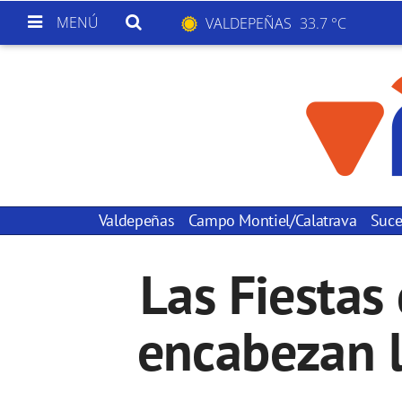
MENÚ
VALDEPEÑAS
33.7 °C
Valdepeñas
Campo Montiel/Calatrava
Suce
Las Fiestas
encabezan l