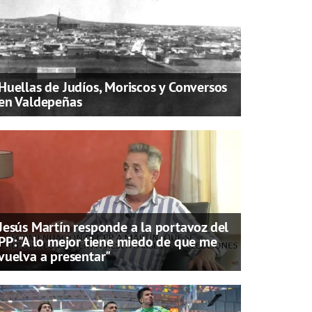
Huellas de Judíos, Moriscos y Conversos
en Valdepeñas
Jesús Martín responde a la portavoz del
PP: "A lo mejor tiene miedo de que me
vuelva a presentar"