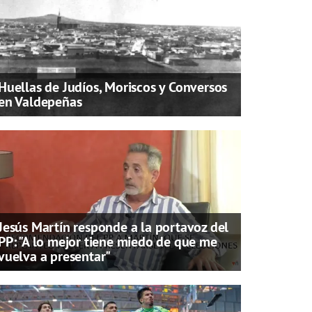
Huellas de Judíos, Moriscos y Conversos
en Valdepeñas
Jesús Martín responde a la portavoz del
PP: "A lo mejor tiene miedo de que me
vuelva a presentar"