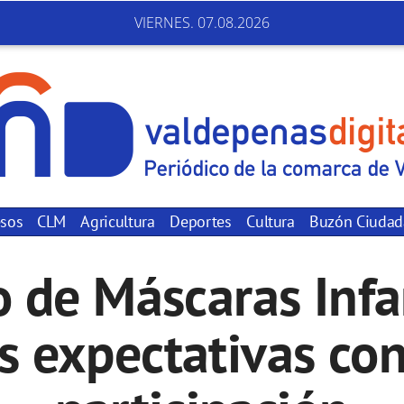
VIERNES. 07.08.2026
sos
CLM
Agricultura
Deportes
Cultura
Buzón Ciuda
o de Máscaras Infa
s expectativas co