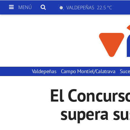
MENÚ
VALDEPEÑAS
22.5 °C
Valdepeñas
Campo Montiel/Calatrava
Suce
El Concurs
supera su