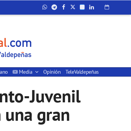
dano
Media
Opinión
TeleValdepeñas
nto-Juvenil
n una gran