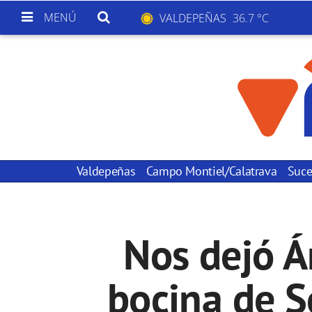
MENÚ
VALDEPEÑAS
36.7 °C
Valdepeñas
Campo Montiel/Calatrava
Suce
Nos dejó Á
bocina de 