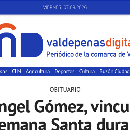
VIERNES. 07.08.2026
sos
CLM
Agricultura
Deportes
Cultura
Buzón Ciuda
OBITUARIO
ngel Gómez, vincu
Semana Santa dura