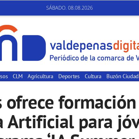
SÁBADO. 08.08.2026
sos
CLM
Agricultura
Deportes
Cultura
Buzón Ciuda
 ofrece formación 
 Artificial para j