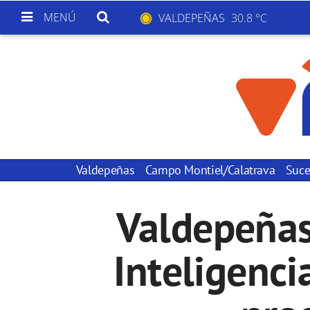
MENÚ
VALDEPEÑAS
30.8 °C
Valdepeñas
Campo Montiel/Calatrava
Suce
Valdepeñas
Inteligencia