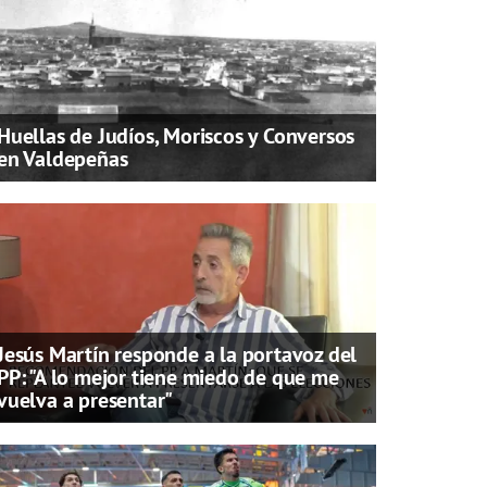
Huellas de Judíos, Moriscos y Conversos
en Valdepeñas
Jesús Martín responde a la portavoz del
PP: "A lo mejor tiene miedo de que me
vuelva a presentar"