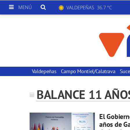
MENÚ
VALDEPEÑAS
36.7 °C
Valdepeñas
Campo Montiel/Calatrava
Suce
BALANCE 11 AÑO
El Gobiern
años de Ga