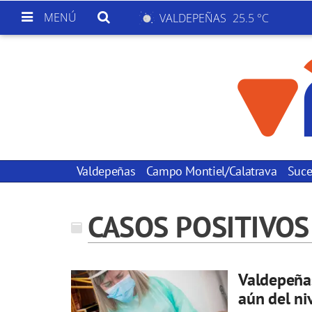
MENÚ
VALDEPEÑAS
25.5 °C
Valdepeñas
Campo Montiel/Calatrava
Suce
CASOS POSITIVOS
Valdepeñas
aún del ni