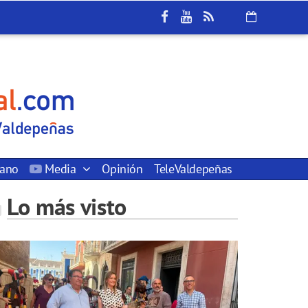
dano
Media
Opinión
TeleValdepeñas
Lo más visto