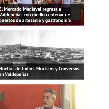
El Mercado Medieval regresa a
Valdepeñas con medio centenar de
puestos de artesanía y gastronomía
Huellas de Judíos, Moriscos y Conversos
en Valdepeñas