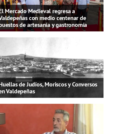
El Mercado Medieval regresa a
Valdepeñas con medio centenar de
puestos de artesanía y gastronomía
Huellas de Judíos, Moriscos y Conversos
en Valdepeñas