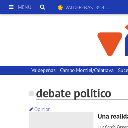
MENÚ
VALDEPEÑAS
35.4 °C
Valdepeñas
Campo Montiel/Calatrava
Suce
debate político
Opinión
Una realid
Julio García-Casar