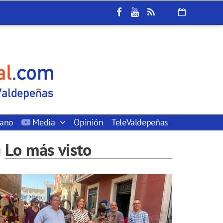
dano
Media
Opinión
TeleValdepeñas
Lo más visto