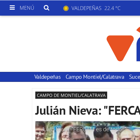
MENÚ
VALDEPEÑAS
22.4 °C
Valdepeñas
Campo Montiel/Calatrava
Suce
CAMPO DE MONTIEL/CALATRAVA
Julián Nieva: "FERC
Julián Nieva: "FERCAM es de todos"