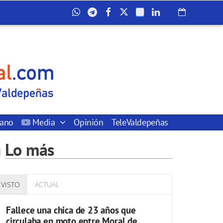
dano
Media
Opinión
TeleValdepeñas
Lo más
VISTO
ACTUAL
Fallece una chica de 23 años que
circulaba en moto entre Moral de