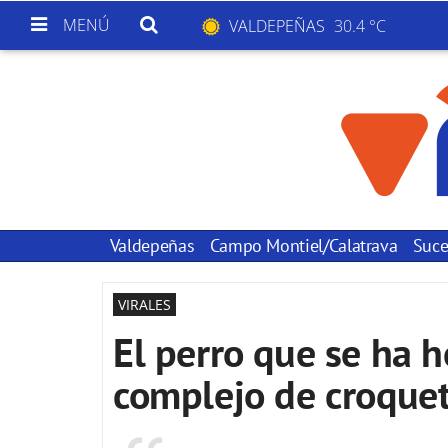
MENÚ
VALDEPEÑAS
30.4 °C
Valdepeñas
Campo Montiel/Calatrava
Suce
VIRALES
El perro que se ha h
complejo de croque