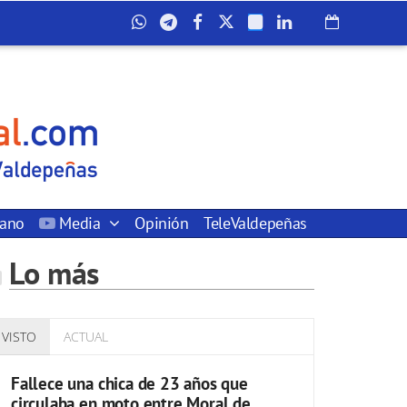
dano
Media
Opinión
TeleValdepeñas
Lo más
VISTO
ACTUAL
Fallece una chica de 23 años que
circulaba en moto entre Moral de