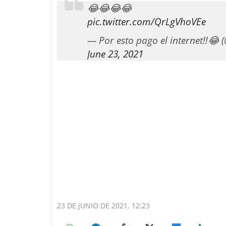
😂😂😂😂
pic.twitter.com/QrLgVhoVEe
— Por esto pago el internet!!😂 (
June 23, 2021
23 DE JUNIO DE 2021, 12:23