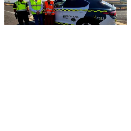
La DGT activa la Operación Especial 1º de Agosto
con Ciudad Real como provincia clave de paso