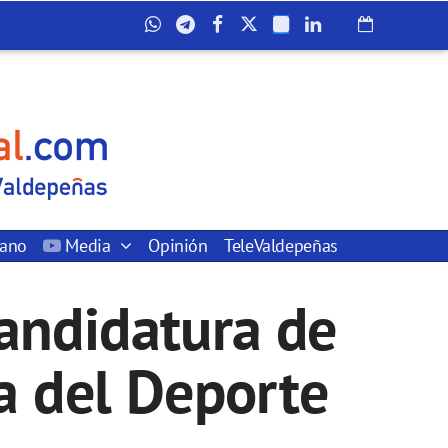
dano
Media
Opinión
TeleValdepeñas
candidatura de
a del Deporte