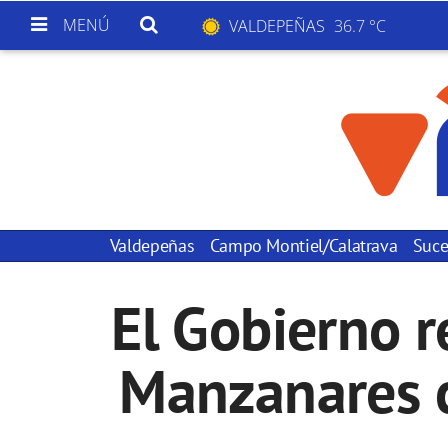
MENÚ
VALDEPEÑAS
36.7 °C
Valdepeñas
Campo Montiel/Calatrava
Suce
El Gobierno r
Manzanares c