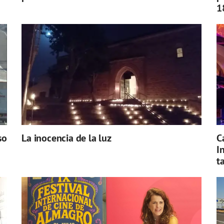
1
so
La inocencia de la luz
C
I
t