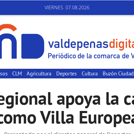
VIERNES. 07.08.2026
sos
CLM
Agricultura
Deportes
Cultura
Buzón Ciuda
egional apoya la 
omo Villa Europe