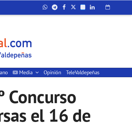
dano
Media
Opinión
TeleValdepeñas
º Concurso
sas el 16 de