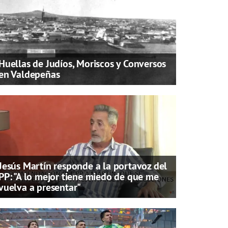
Huellas de Judíos, Moriscos y Conversos
en Valdepeñas
Jesús Martín responde a la portavoz del
PP: "A lo mejor tiene miedo de que me
vuelva a presentar"