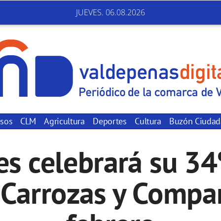
JUEVES. 06.08.2026
sos
CLM
Agricultura
Deportes
Cultura
Buzón Ciuda
s celebrará su 34
 Carrozas y Compar