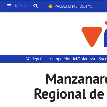
MENÚ
VALDEPEÑAS
35.4 °C
Valdepeñas
Campo Montiel/Calatrava
Suce
Manzanare
Regional de