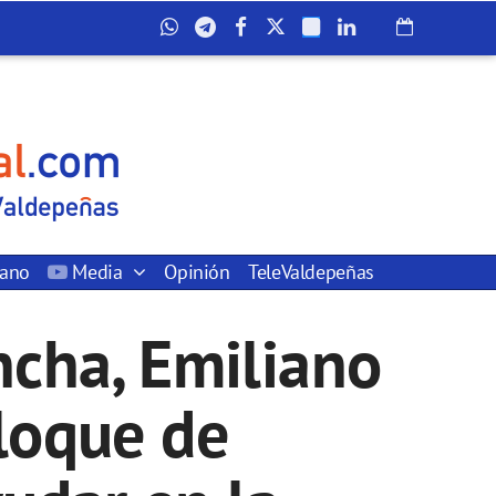
dano
Media
Opinión
TeleValdepeñas
ncha, Emiliano
loque de