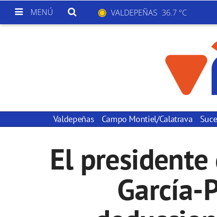
MENÚ
VALDEPEÑAS
36.7 °C
Valdepeñas
Campo Montiel/Calatrava
Suce
El presidente
García-