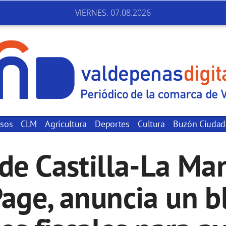
VIERNES. 07.08.2026
sos
CLM
Agricultura
Deportes
Cultura
Buzón Ciuda
 de Castilla-La Ma
Page, anuncia un b