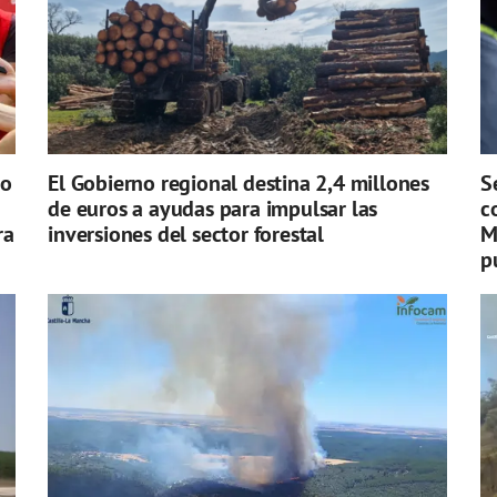
ro
El Gobierno regional destina 2,4 millones
S
de euros a ayudas para impulsar las
c
ra
inversiones del sector forestal
M
p