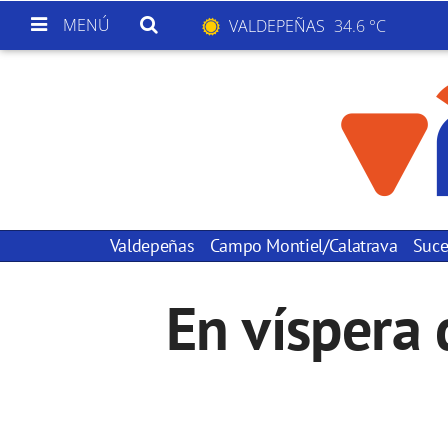
MENÚ
VALDEPEÑAS
34.6 °C
Valdepeñas
Campo Montiel/Calatrava
Suce
En víspera 