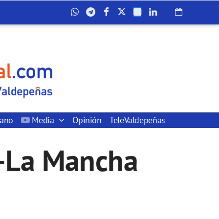
dano
Media
Opinión
TeleValdepeñas
la-La Mancha