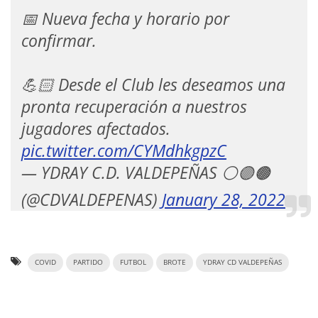
📅 Nueva fecha y horario por
confirmar.
💪🏻 Desde el Club les deseamos una
pronta recuperación a nuestros
jugadores afectados.
pic.twitter.com/CYMdhkgpzC
— YDRAY C.D. VALDEPEÑAS ⚪🟣🟤
(@CDVALDEPENAS)
January 28, 2022
COVID
PARTIDO
FUTBOL
BROTE
YDRAY CD VALDEPEÑAS