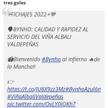
tres goles
.
⚡️FICHAJES 2022⚡️💙
🗣️BYNHO: CALIDAD Y RAPIDEZ AL
SERVICIO DEL VIÑA ALBALI
VALDEPEÑAS
🏟️Bienvenido
#Bynho
al infierno 🔥de
la Mancha‼️
👉
https://t.co/JU6X9zz3Mz
#BynhoAzulón
#ViñaAlbaliValdepeñas
pic.twitter.com/OvLY0jQKh7