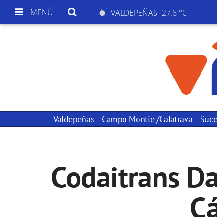
MENÚ
VALDEPEÑAS
27.6 °C
Valdepeñas
Campo Montiel/Calatrava
Suce
Codaitrans Da
Cá