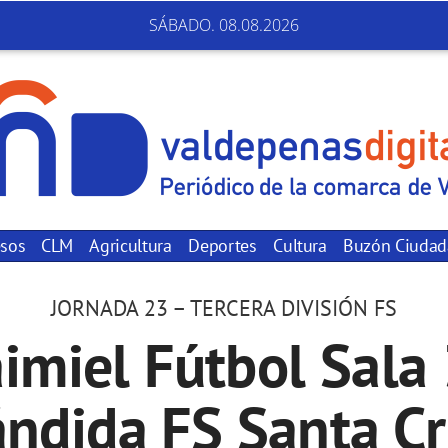
SÁBADO. 08.08.2026
sos
CLM
Agricultura
Deportes
Cultura
Buzón Ciuda
JORNADA 23 – TERCERA DIVISIÓN FS
imiel Fútbol Sala
ndida FS Santa C