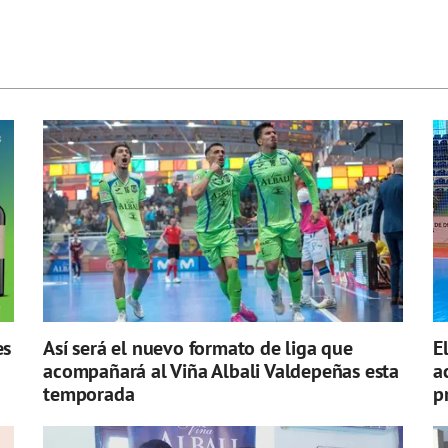
es
Así será el nuevo formato de liga que
E
acompañará al Viña Albali Valdepeñas esta
a
temporada
p