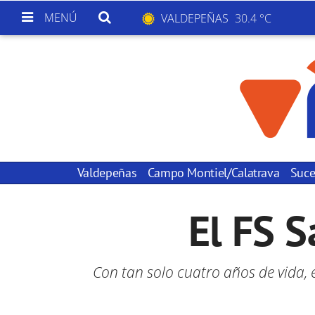
MENÚ
VALDEPEÑAS
30.4 °C
Valdepeñas
Campo Montiel/Calatrava
Suce
El FS S
Con tan solo cuatro años de vida,