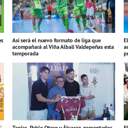
es
Así será el nuevo formato de liga que
E
acompañará al Viña Albali Valdepeñas esta
a
temporada
p
'
Tapias, Pablo Otero y Álvarez, presentados
E