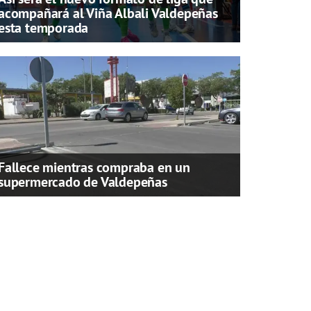
acompañará al Viña Albali Valdepeñas
esta temporada
Fallece mientras compraba en un
supermercado de Valdepeñas