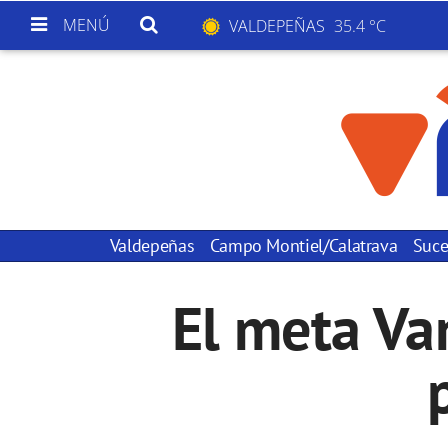
MENÚ
VALDEPEÑAS
35.4 °C
Valdepeñas
Campo Montiel/Calatrava
Suce
El meta Va