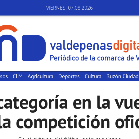
VIERNES. 07.08.2026
sos
CLM
Agricultura
Deportes
Cultura
Buzón Ciuda
categoría en la vu
la competición ofi