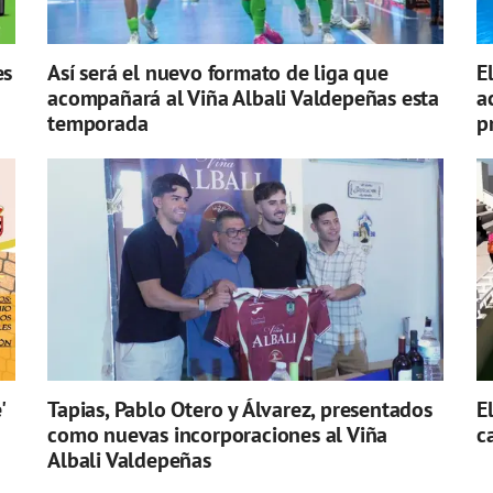
es
Así será el nuevo formato de liga que
E
acompañará al Viña Albali Valdepeñas esta
a
temporada
p
'
Tapias, Pablo Otero y Álvarez, presentados
E
como nuevas incorporaciones al Viña
c
Albali Valdepeñas