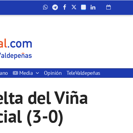
dano
Media
Opinión
TeleValdepeñas
elta del Viña
cial (3-0)