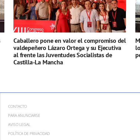
s
Caballero pone en valor el compromiso del
M
valdepeñero Lázaro Ortega y su Ejecutiva
l
al frente las Juventudes Socialistas de
p
Castilla-La Mancha
CONTACTO
PARA ANUNCIARSE
AVISO LEGAL
POLÍTICA DE PRIVACIDAD