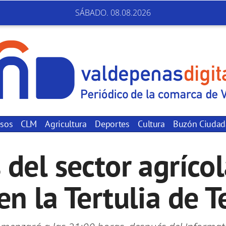
SÁBADO. 08.08.2026
sos
CLM
Agricultura
Deportes
Cultura
Buzón Ciuda
 del sector agríco
en la Tertulia de 