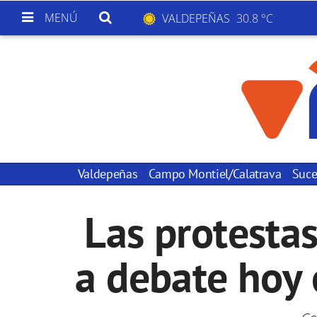
MENÚ
VALDEPEÑAS
30.8 °C
Valdepeñas
Campo Montiel/Calatrava
Suce
Las protestas
a debate hoy 