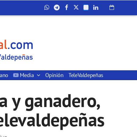
dano
Media
Opinión
TeleValdepeñas
la y ganadero,
Televaldepeñas