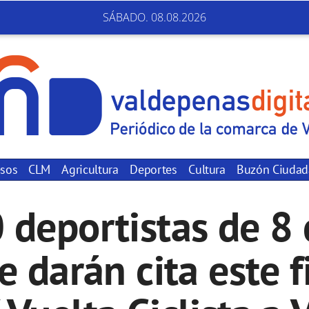
SÁBADO. 08.08.2026
sos
CLM
Agricultura
Deportes
Cultura
Buzón Ciuda
 deportistas de 
 darán cita este 