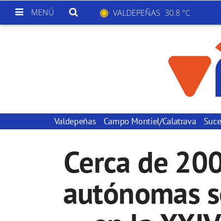
MENÚ
VALDEPEÑAS
30.8 °C
Valdepeñas
Campo Montiel/Calatrava
Suce
Cerca de 200
autónomas se