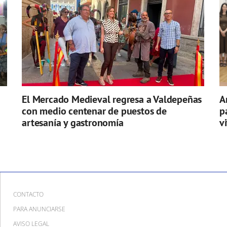
El Mercado Medieval regresa a Valdepeñas
A
con medio centenar de puestos de
p
artesanía y gastronomía
v
CONTACTO
PARA ANUNCIARSE
AVISO LEGAL