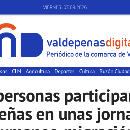
VIERNES. 07.08.2026
sos
CLM
Agricultura
Deportes
Cultura
Buzón Ciuda
ersonas particip
eñas en unas jorn