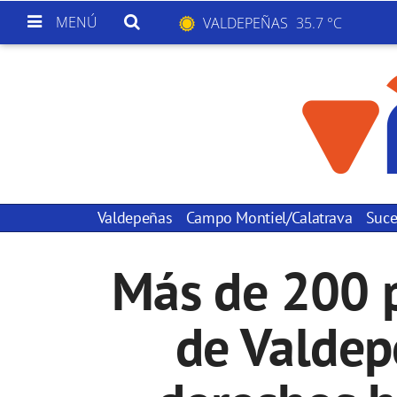
MENÚ
VALDEPEÑAS
35.7 °C
Valdepeñas
Campo Montiel/Calatrava
Suce
Más de 200 p
de Valdep