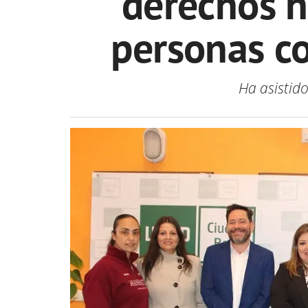
derechos h
personas co
Ha asistid