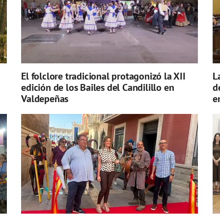
El folclore tradicional protagonizó la XII
L
edición de los Bailes del Candilillo en
d
Valdepeñas
e