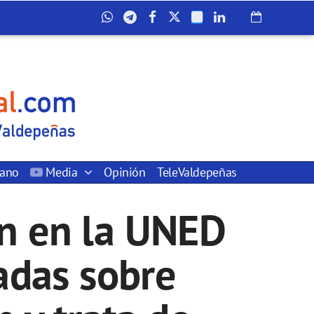
dano
Media
Opinión
TeleValdepeñas
an en la UNED
adas sobre