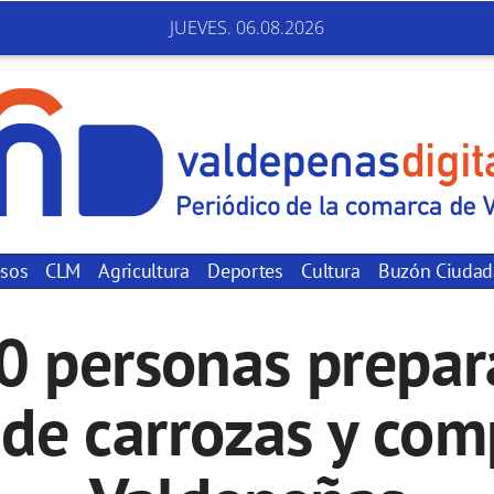
JUEVES. 06.08.2026
sos
CLM
Agricultura
Deportes
Cultura
Buzón Ciuda
0 personas prepara
 de carrozas y co