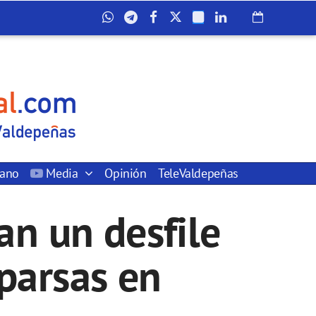
dano
Media
Opinión
TeleValdepeñas
n un desfile
mparsas en