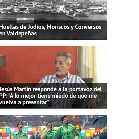
Huellas de Judíos, Moriscos y Conversos
en Valdepeñas
Jesús Martín responde a la portavoz del
PP: "A lo mejor tiene miedo de que me
vuelva a presentar"