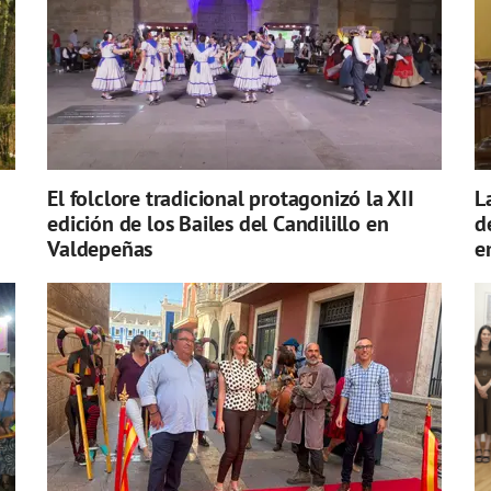
El folclore tradicional protagonizó la XII
L
edición de los Bailes del Candilillo en
d
Valdepeñas
e