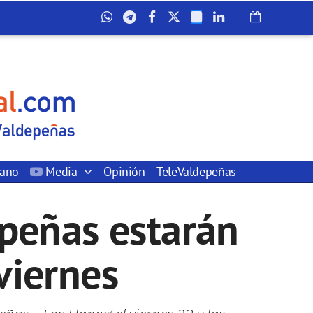
dano
Media
Opinión
TeleValdepeñas
epeñas estarán
 viernes