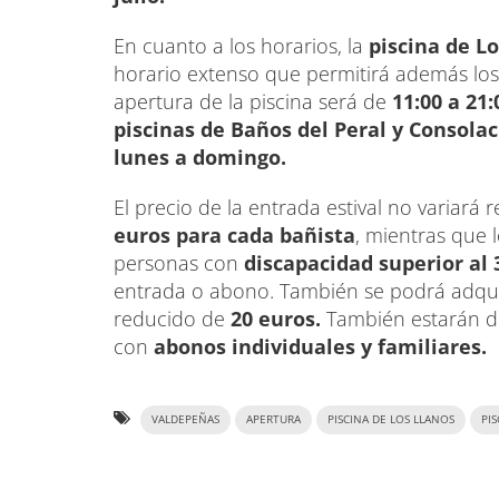
En cuanto a los horarios, la
piscina de L
horario extenso que permitirá además los
apertura de la piscina será de
11:00 a 21
piscinas de Baños del Peral y Consola
lunes a domingo.
El precio de la entrada estival no variar
euros para cada bañista
, mientras que 
personas con
discapacidad superior al
entrada o abono. También se podrá adqui
reducido de
20 euros.
También estarán d
con
abonos individuales y familiares.
VALDEPEÑAS
APERTURA
PISCINA DE LOS LLANOS
PI