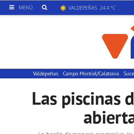
MENÚ
VALDEPEÑAS
24.4 °C
Valdepeñas
Campo Montiel/Calatrava
Suce
Las piscinas 
abierta