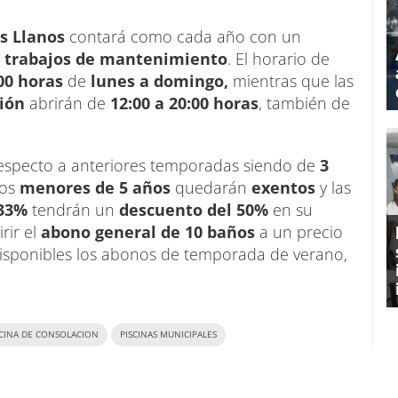
os Llanos
contará como cada año con un
trabajos de mantenimiento
. El horario de
:00 horas
de
lunes a domingo,
mientras que las
ción
abrirán de
12:00 a 20:00 horas
, también de
á respecto a anteriores temporadas siendo de
3
los
menores de 5 años
quedarán
exentos
y las
 33%
tendrán un
descuento del 50%
en su
rir el
abono general de 10 baños
a un precio
isponibles los abonos de temporada de verano,
SCINA DE CONSOLACION
PISCINAS MUNICIPALES