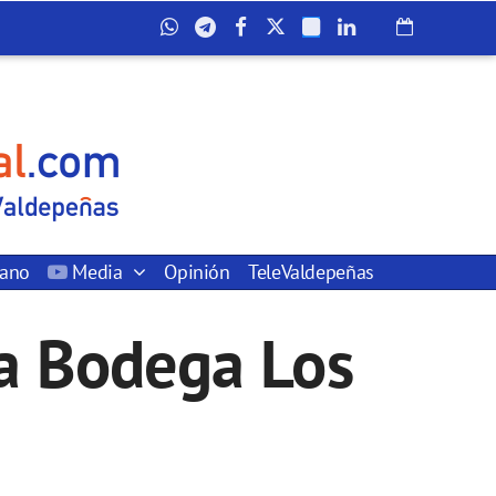
dano
Media
Opinión
TeleValdepeñas
ua Bodega Los