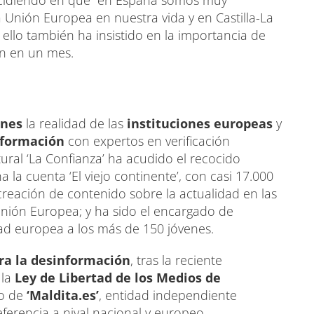
incidiendo en que “en España somos muy
a Unión Europea en nuestra vida y en Castilla-La
llo también ha insistido en la importancia de
n en un mes.
enes
la realidad de las
instituciones europeas
y
nformación
con expertos en verificación
tural ‘La Confianza’ ha acudido el recocido
a la cuenta ‘El viejo continente’, con casi 17.000
creación de contenido sobre la actualidad en las
 Unión Europea; y ha sido el encargado de
dad europea a los más de 150 jóvenes.
tra la desinformación
, tras la reciente
 la
Ley de Libertad de los Medios de
go de
‘Maldita.es’
, entidad independiente
eferencia a nival nacional y europeo.