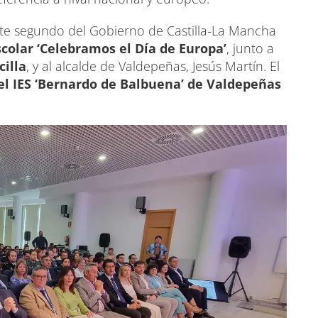
dente segundo del Gobierno de Castilla-La Mancha
scolar ‘Celebramos el Día de Europa’
, junto a
cilla
, y al alcalde de Valdepeñas, Jesús Martín. El
del IES ‘Bernardo de Balbuena’ de Valdepeñas