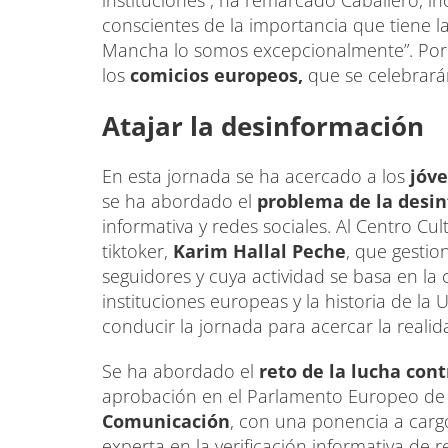
instituciones”, ha remarcado Caballero, 
conscientes de la importancia que tiene l
Mancha lo somos excepcionalmente”. Por e
los
comicios europeos,
que se celebrará
Atajar la desinformación
En esta jornada se ha acercado a los
jóv
se ha abordado el
problema de la desi
informativa y redes sociales. Al Centro Cul
tiktoker,
Karim Hallal Peche
, que gestion
seguidores y cuya actividad se basa en la 
instituciones europeas y la historia de la
conducir la jornada para acercar la reali
Se ha abordado el
reto de la lucha con
aprobación en el Parlamento Europeo de
Comunicación
, con una ponencia a car
experta en la verificación informativa de r