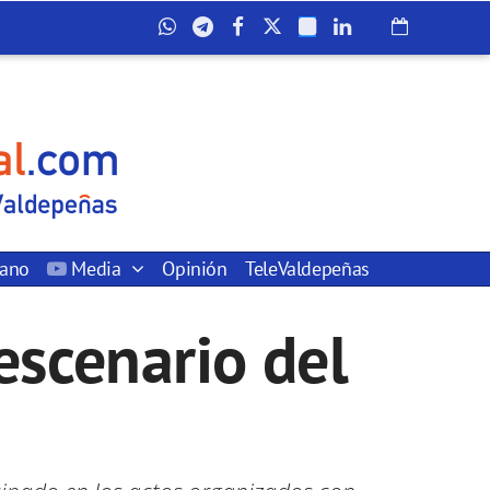
dano
Media
Opinión
TeleValdepeñas
escenario del