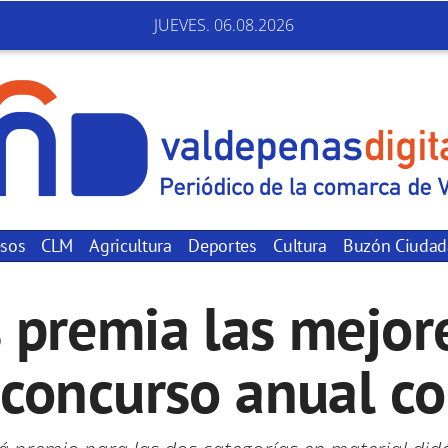
JUEVES. 06.08.2026
sos
CLM
Agricultura
Deportes
Cultura
Buzón Ciuda
 premia las mejore
concurso anual c