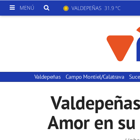
MENÚ
VALDEPEÑAS
31.9 °C
Valdepeñas
Campo Montiel/Calatrava
Suce
Valdepeñas
Amor en su 