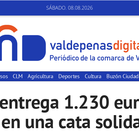
SÁBADO. 08.08.2026
sos
CLM
Agricultura
Deportes
Cultura
Buzón Ciuda
entrega 1.230 eur
en una cata solida