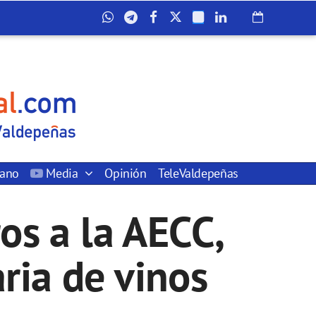
dano
Media
Opinión
TeleValdepeñas
os a la AECC,
ria de vinos