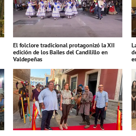
El folclore tradicional protagonizó la XII
L
edición de los Bailes del Candilillo en
d
Valdepeñas
e