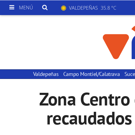
MENÚ
VALDEPEÑAS
35.8 °C
Valdepeñas
Campo Montiel/Calatrava
Suce
Zona Centro 
recaudados 