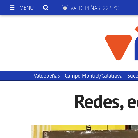
MENÚ
VALDEPEÑAS
22.5 °C
Valdepeñas
Campo Montiel/Calatrava
Suce
Redes, e