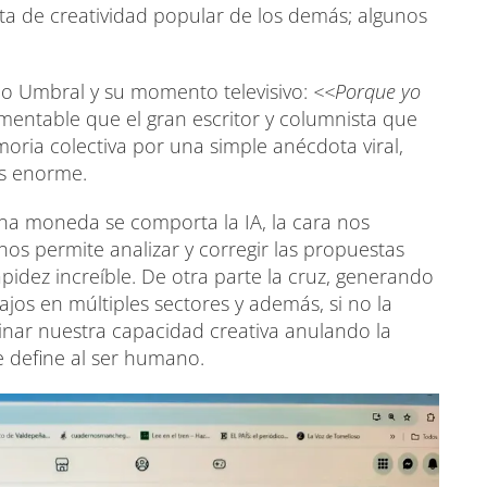
rta de creatividad popular de los demás; algunos
sco Umbral y su momento televisivo:
<<Porque yo
amentable que el gran escritor y columnista que
ria colectiva por una simple anécdota viral,
es enorme.
na moneda se comporta la IA, la cara nos
os permite analizar y corregir las propuestas
idez increíble. De otra parte la cruz, generando
jos en múltiples sectores y además, si no la
minar nuestra capacidad creativa anulando la
 define al ser humano.