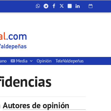
dano
Media
Opinión
TeleValdepeñas
fidencias
Autores de opinión