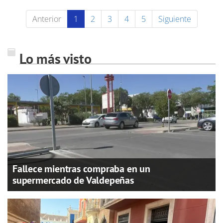
Anterior
1
2
3
4
5
Siguiente
Lo más visto
Fallece mientras compraba en un
supermercado de Valdepeñas