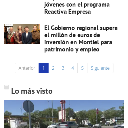
jóvenes con el programa
Reactiva Empresa
El Gobierno regional supera
el millón de euros de
inversión en Montiel para
patrimonio y empleo
Anterior
1
2
3
4
5
Siguiente
Lo más visto