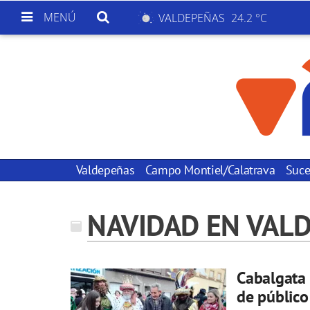
MENÚ
VALDEPEÑAS
24.2 °C
Valdepeñas
Campo Montiel/Calatrava
Suce
NAVIDAD EN VAL
Cabalgata 
de público