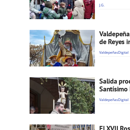
J.G.
Valdepeña
de Reyes i
ValdepeñasDigital
Salida pro
Santísimo
ValdepeñasDigital
El XVII Ro