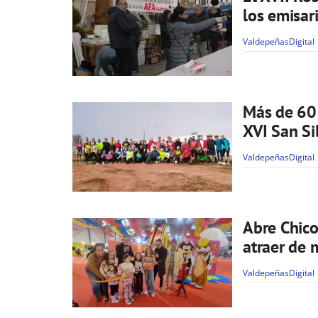
los emisar
ValdepeñasDigital
Más de 60 
XVI San Si
ValdepeñasDigital
Abre Chico
atraer de 
ValdepeñasDigital