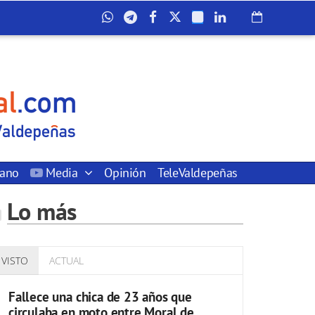
dano
Media
Opinión
TeleValdepeñas
Lo más
VISTO
ACTUAL
Fallece una chica de 23 años que
circulaba en moto entre Moral de