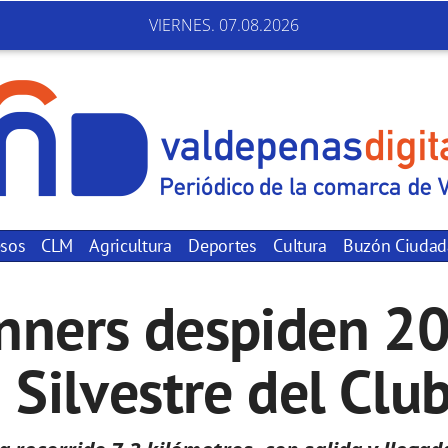
VIERNES. 07.08.2026
sos
CLM
Agricultura
Deportes
Cultura
Buzón Ciuda
nners despiden 20
 Silvestre del Cl