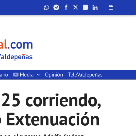
dano
Media
Opinión
TeleValdepeñas
25 corriendo,
ub Extenuación