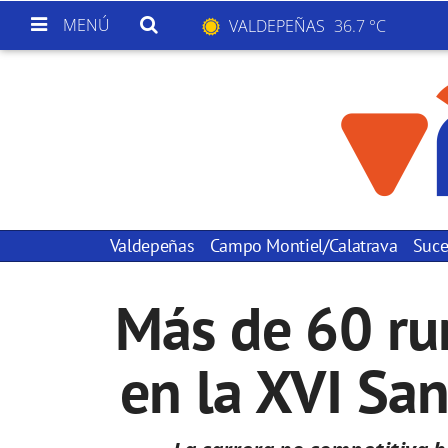
MENÚ
VALDEPEÑAS
36.7 °C
Valdepeñas
Campo Montiel/Calatrava
Suce
Más de 60 ru
en la XVI San