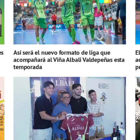
es
Así será el nuevo formato de liga que
E
acompañará al Viña Albali Valdepeñas esta
a
temporada
p