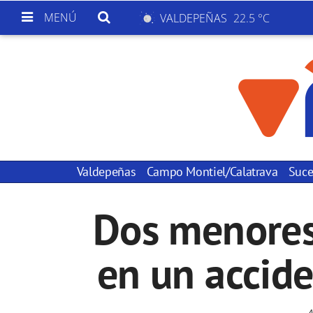
MENÚ
VALDEPEÑAS
22.5 °C
Valdepeñas
Campo Montiel/Calatrava
Suce
Dos menores
en un accid