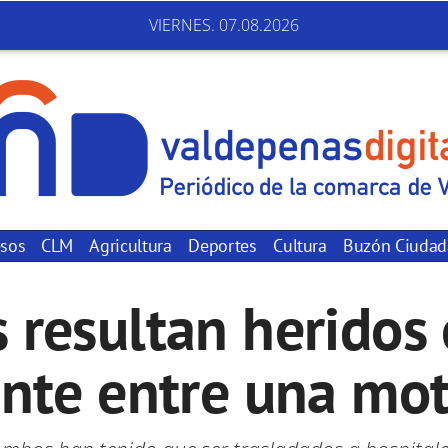
VIERNES. 07.08.2026
sos
CLM
Agricultura
Deportes
Cultura
Buzón Ciuda
 resultan heridos 
ente entre una mot