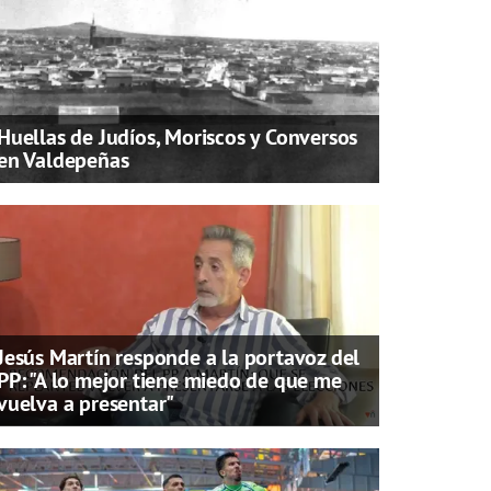
Huellas de Judíos, Moriscos y Conversos
en Valdepeñas
Jesús Martín responde a la portavoz del
PP: "A lo mejor tiene miedo de que me
vuelva a presentar"