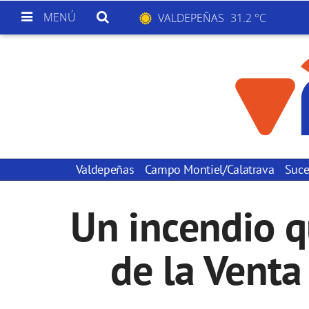
MENÚ
VALDEPEÑAS
31.2 °C
Valdepeñas
Campo Montiel/Calatrava
Suce
Un incendio q
de la Venta 