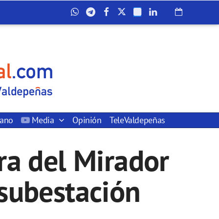
dano
Media
Opinión
TeleValdepeñas
ra del Mirador
a subestación