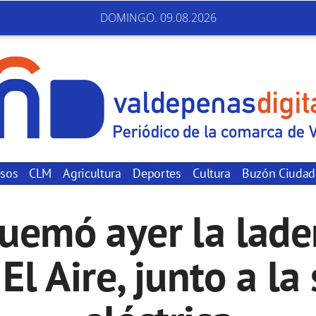
DOMINGO. 09.08.2026
sos
CLM
Agricultura
Deportes
Cultura
Buzón Ciuda
uemó ayer la lade
El Aire, junto a l