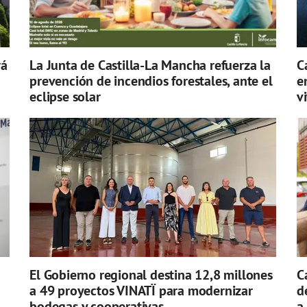
rá
La Junta de Castilla-La Mancha refuerza la
C
prevención de incendios forestales, ante el
e
eclipse solar
v
El Gobierno regional destina 12,8 millones
C
a 49 proyectos VINATÏ para modernizar
d
bodegas y cooperativas
a