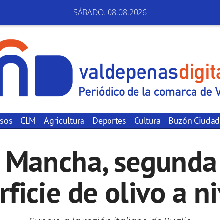
SÁBADO. 08.08.2026
sos
CLM
Agricultura
Deportes
Cultura
Buzón Ciuda
a Mancha, segunda
ficie de olivo a n