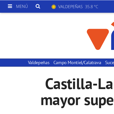
MENÚ
VALDEPEÑAS
35.8 °C
Valdepeñas
Campo Montiel/Calatrava
Suce
Castilla-L
mayor super